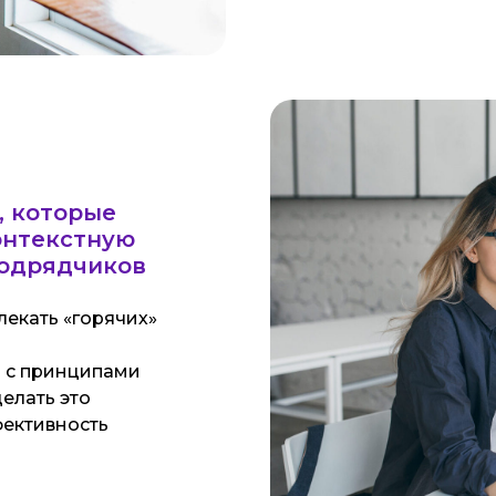
, которые
онтекстную
подрядчиков
лекать «горячих»
я с принципами
елать это
фективность
ока: