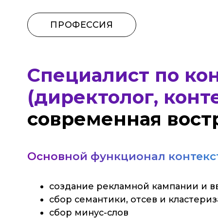
Специалист по конт
(директолог, контекс
современная востре
Основной функционал контекстоло
создание рекламной кампании и введен
сбор семантики, отсев и кластеризация
сбор минус-слов
создание объявлений
выбор стратегии оплаты и определение
анализ эффективности рекламы и корре
настройка ремаркетинга или ретаргети
составление отчета об эффективности 
подготовка рекомендаций по улучшени