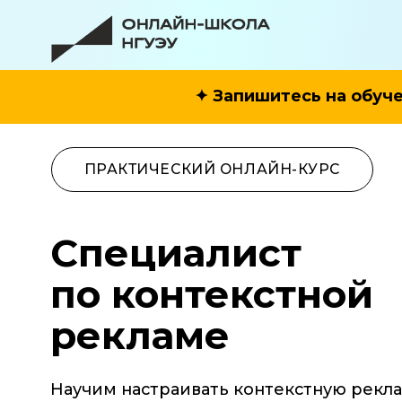
✦
Запишитесь на обуче
ПРАКТИЧЕСКИЙ ОНЛАЙН-КУРС
Специалист
по контекстной
рекламе
Научим настраивать контекстную рекламу
в Яндекс. Директ и привлекать «горячих
клиентов» с нуля за 2 месяца!