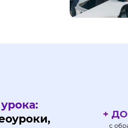
+ ДОМАШ
уроки,
с обратной свя
ументы