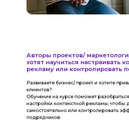
Авторы проектов/ маркетологи
хотят научиться настраивать к
рекламу или контролировать 
Развиваете бизнес/ проект и хотите прив
клиентов?
Обучение на курсе поможет разобратьс
ПРОГРАММА КУРСА
настройки контекстной рекламы, чтобы д
самостоятельно или контролировать эф
подрядчиков.
Курс состоит из
23 ур