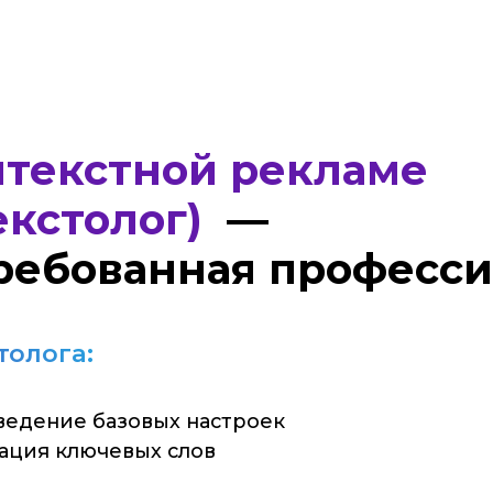
екстной рекламе
толог)
—
бованная профессия
га:
3
ие базовых настроек
актуаль
 ключевых слов
на по
80
 стоимости клика
ктировка настроек
нг
средняя за
рекламных кампаний
специалистов 
ю посадочных страниц