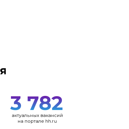
 782
ных вакансий
ртале hh.ru
 000
₽
рплата в месяц
с опытом 1-3 года