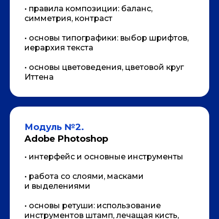
• правила композиции: баланс,
симметрия, контраст
• основы типографики: выбор шрифтов,
иерархия текста
• основы цветоведения, цветовой круг
Иттена
Модуль №2.
Получите бесплатный доступ
Adobe Photoshop
к первому уроку на 3 дня!
Протестируйте курс и начните
• интерфейс и основные инструменты
осваивать графический дизайн
прямо сейчас!
• работа со слоями, масками
и выделениями
Активировать доступ
• основы ретуши: использование
инструментов штамп, лечащая кисть,