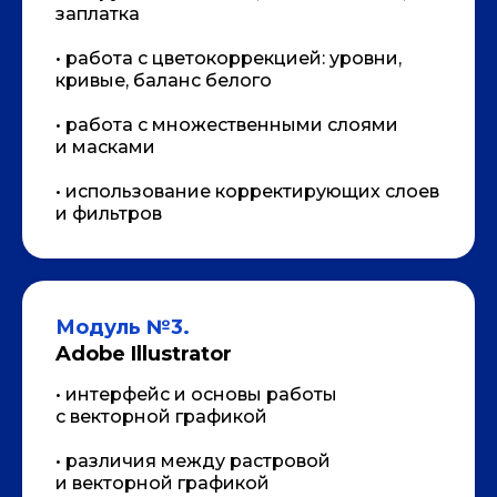
заплатка
• работа с цветокоррекцией: уровни,
Возникли вопросы?
кривые, баланс белого
Оставьте заявку на
• работа с множественными слоями
консультацию!
и масками
Мы перезвоним, чтобы ответить на
опросы и помочь принять решение об
• использование корректирующих слоев
обучении.
и фильтров
Модуль №3.
Adobe Illustrator
• интерфейс и основы работы
с векторной графикой
• различия между растровой
и векторной графикой