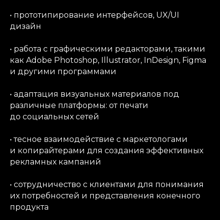
• прототипирование интерфейсов, UX/UI
дизайн
• работа с графическими редакторами,​ такими
Дизайнеры
очень
как Adobe Photoshop, Illustrator, InDesign, Figma
востребованы
и другими программами
и могут работать
в различных сферах
• адаптация визуальных материалов под
различные платформы: от печати
до социальных сетей
• тесное взаимодействие‌ с маркетологами
‌и копирайтерами для создания эффективных
рекламных кампаний
• сотрудничество ⁣с клиентами ‌для понимания‍
их потребностей и представления конечного
продукта