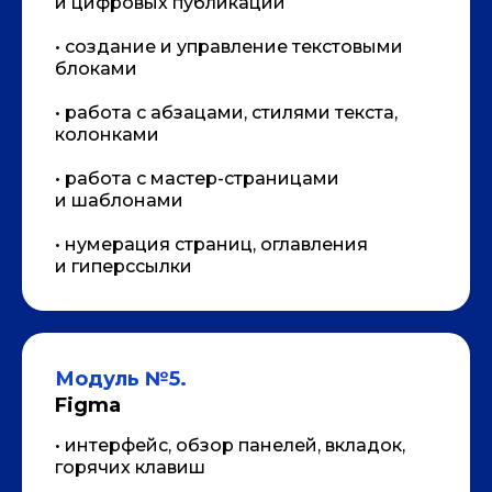
и цифровых публикаций
• создание и управление текстовыми
блоками
• работа с абзацами, стилями текста,
колонками
• работа с мастер-страницами
и шаблонами
• нумерация страниц, оглавления
КАК ПРОХОДИТ ОБУЧЕНИЕ?
и гиперссылки
Модуль №5.
Figma
• интерфейс, обзор панелей, вкладок,
горячих клавиш