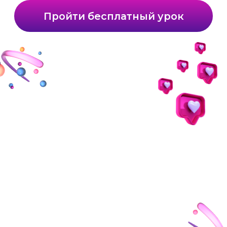
старт нового потока
каждый понедельник
2 месяца обучения
+ доступ на 1 месяц
видеоуроки, бонусы,
домашние задания
сертификат
об окончании курса