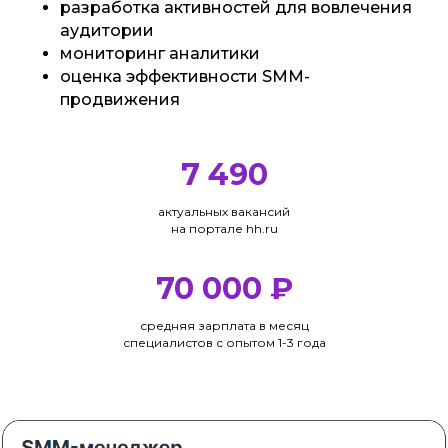
разработка активностей для вовлечения
КОМУ ПОДОЙДЕТ КУРС?
аудитории
мониторинг аналитики
оценка эффективности SMM-
Курс поможет освоить
продвижения
работу в соцсетях с «нуля»
и будет полезен всем, кто
хочет продвигать
7 490
продукт или личный бренд
актуальных вакансий
на портале hh.ru
70 000
₽
средняя зарплата в месяц
специалистов с опытом 1-3 года