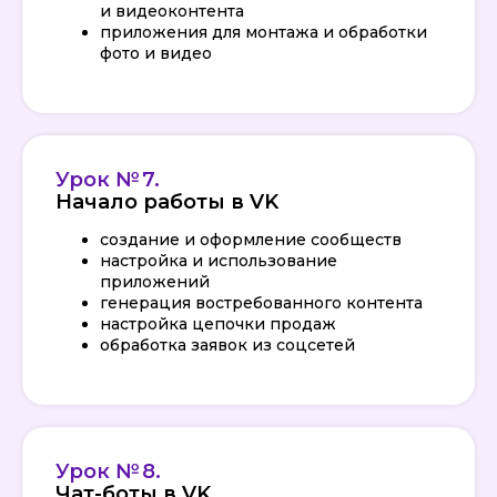
к первому уроку на 3 дня!
и видеоконтента
приложения для монтажа и обработки
Познакомьтесь с работой SMM-
фото и видео
специалиста и протестируйте курс!
Активировать доступ
Урок № 7.
Начало работы в VK
создание и оформление сообществ
настройка и использование
приложений
ПРЕПОДАВАТЕЛИ
генерация востребованного контента
настройка цепочки продаж
обработка заявок из соцсетей
Урок № 8.
Чат-боты в VK