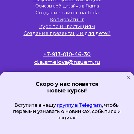
Основы веб-дизайна в Figma
Создание сайтов на Tilda
Копирайтинг
Курс по инвестициям
Создание презентаций для детей
+7-913-010-46-30
d.a.smelova@nsuem.ru
ФГБОУ ВО «НГУЭУ»
630099, г. Новосибирск
Скоро у нас появятся
новые курсы!
ул. Каменская, 56
ИНН 5406011041
Вступите в нашу
группу в Telegram
КПП 540601001
Вступите в нашу
группу в Telegram
, чтобы
Реквизиты
первыми узнавать о новинках, событиях и
акциях!
Политика конфиденциальности
Продолжая использовать
Submit