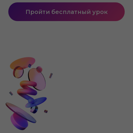
старт нового потока
каждый понедельник
видеоуроки, бонусы,
домашние задания
1,5 месяца обучения
+ доступ на 1 месяц
сертификат
об окончании курса