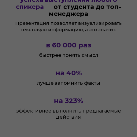
спикера
— от студента до топ-
менеджера
Презентация позволяет визуализировать
КОМУ ПОДОЙДЕТ КУРС?
текстовую информацию, а это значит:
Курс актуален для всех, кто
в
60 000
раз
хочет научиться делать
впечатляющие
быстрее понять смысл
презентации
на
40%
лучше запомнить факты
на
323%
эффективнее выполнить предлагаемые
действия