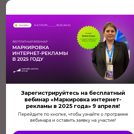
и структурирование текста
ритм текста и его влияние
на восприятие информации
приемы копирайтинга для усиления
текста в презентации
принцип превращения абстрактного
текста в конкретный
Урок № 8
Визуальные приемы для
текстовых блоков
Зарегистрируйтесь на бесплатный
грамотное расположение текстовых
вебинар «Маркировка интернет-
блоков на слайде
рекламы в 2025 года» 9 апреля!
настройка текстовых блоков (разбивка
на абзацы, использование
Перейдите по кнопке, чтобы узнайте о программе
Получите бесплатный доступ
направляющих, выравнивание, отступы
вебинара и оставить заявку на участие!
к первому уроку на 3 дня!
и т. д.).
Протестируйте курс и начните