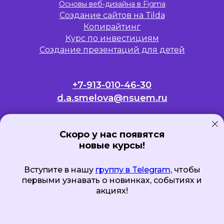
Основы веб-дизайна в Figma
Создание сайтов на Tilda
Копирайтинг
Курс по инвестициям
Создание презентаций для детей
+7-913-010-46-30
d.a.smelova@nsuem.ru
ФГБОУ ВО «НГУЭУ»
630099, г. Новосибирск
Скоро у нас появятся
новые курсы!
ул. Каменская, 56
ИНН 5406011041
Вступите в нашу
группу в Telegram
КПП 540601001
Вступите в нашу
группу в Telegram
, чтобы
Реквизиты
первыми узнавать о новинках, событиях и
акциях!
Политика конфиденциальности
Продолжая использовать
Submit