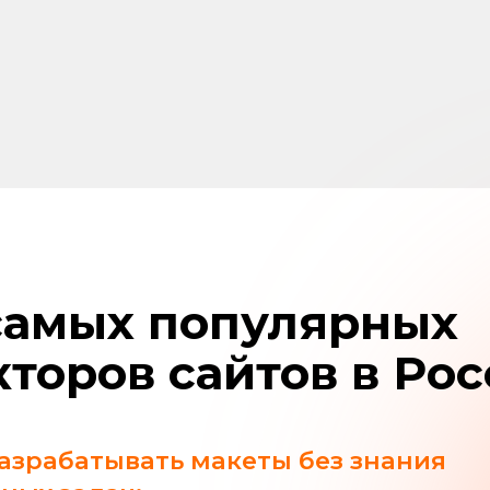
мых популярных
оров сайтов в России
абатывать макеты без знания
задач:
раничники,
инетом, интернет-