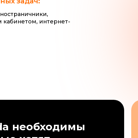
 необходимы
 хотят
2
ваканси
в кото
Tilda
-
ог
8
ботчик