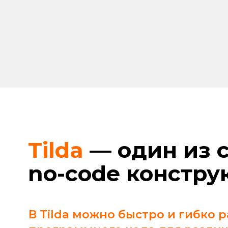
Tilda
— один из са
no-code конструкт
В Tilda можно быстро и гибко разр
программного кода для различных 
• сайты разной сложности (лендинги/одност
многостраничные сайты, в т. ч. с личным каб
магазины,)
• электронные письма
• презентации
• портфолио
• мультиссылки
• блоги