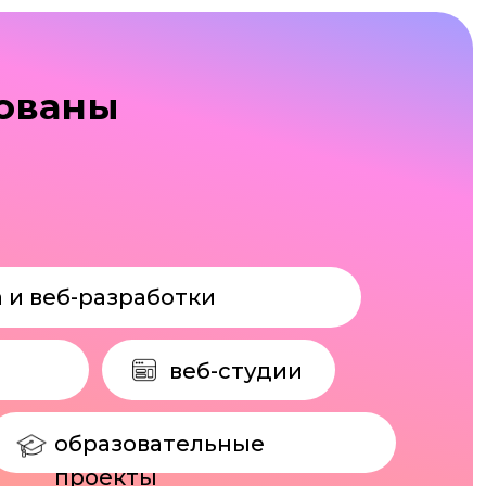
веб-студии
зовательные
кты
ние заказов на фрилансе