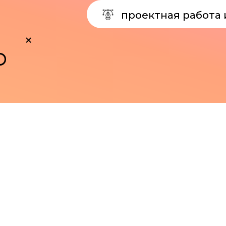
сех, кто хочет освоит
Tilda
с нуля
Новички, которые начин
в разработке сайтов
Хотите заняться разработкой с
компании или на фрилансе, но 