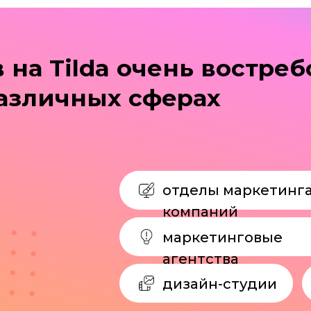
маркетинговые
агентства
дизайн-студии
обра
прое
проектная работа и выполне
+