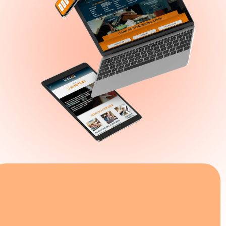
 360
й на портале hh.ru,
рых необходимо знание
0 000
₽