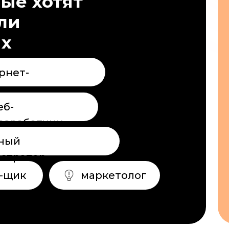
средня
тор
специа
маркетолог
 Tilda очень востребован
зличных сферах
отделы маркетинга и веб-ра
компаний