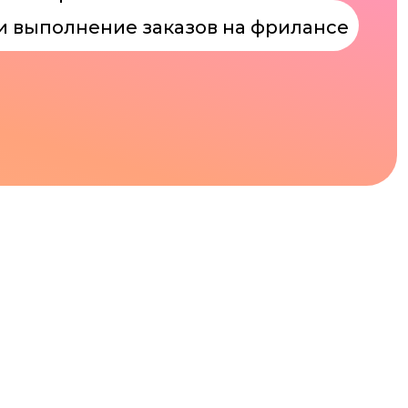
ь
ают свой путь
айтов в штате
не знаете с чего