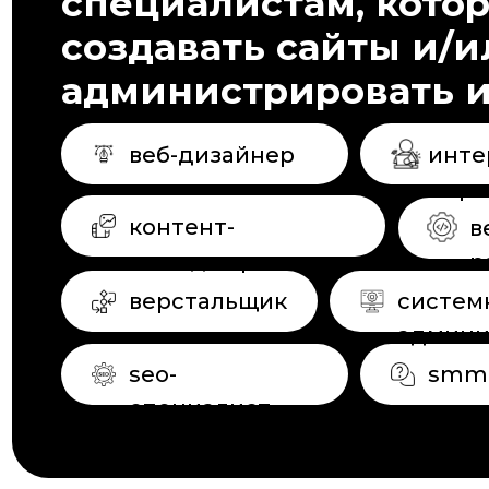
верстальщик
системный
администра
seo-
smm-щик
специалист
Разработчики сайтов на
и могут работать в ра
+