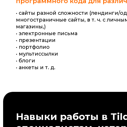
• анкеты и т. д.
Навыки работы в Tilda
специалистам, которые
создавать сайты и/или
администрировать их
веб-дизайнер
интернет
маркетол
контент-
веб-
менеджер
разра