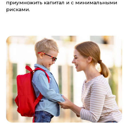
Хотите накопить большую сумму
или обеспечить пассивный доход
Крупная покупка, «подушка безопасности»,
безбедная старость или уверенное
будущее ваших детей.
Целей может быть много, а достичь
их поможет грамотно сформированный
инвестиционный портфель.