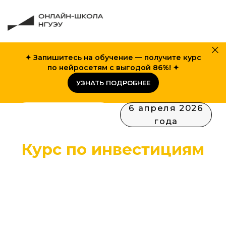
✦
Запишитесь на обучение
—
получите курс
по нейросетям с выгодой 86%!
✦
6 апреля 2026
ОНЛАЙН-КУРС
УЗНАТЬ ПОДРОБНЕЕ
года
Курс по инвестициям
Основы инвестиций для всех:
научим, как сохранить
и приумножить деньги.
Пройдите тест-драйв курса
прямо сейчас!
Пройти бесплатный урок