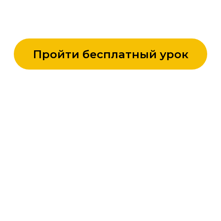
старт нового потока
каждый
понедельник
2 месяца обучения
+ доступ на 1
месяц
видеоуроки, бонусы,
домашние задания
сертификат
об окончании
курса