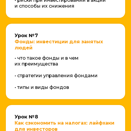
• риски при инвестировании в акции
и способы их снижения
Урок № 7
Фонды: инвестиции для занятых
людей
• что такое фонды и в чем
их преимущества
• стратегии управления фондами
• типы и виды фондов
Получите бесплатный доступ
к первому уроку на 3 дня!
Протестируйте курс и начните
путь в инвестировании прямо
Урок № 8
сейчас!
Как сэкономить на налогах: лайфхаки
для инвесторов