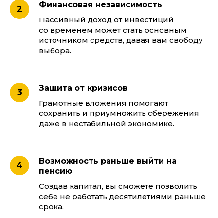
Финансовая независимость
Пассивный доход от инвестиций
со временем может стать основным
источником средств, давая вам свободу
Наш курс поможет
выбора.
разобраться
в инвестициях с нуля
просто и доступно для
Защита от кризисов
каждого
Грамотные вложения помогают
Поймете, что такое
инвестиции и с чего начать
сохранить и приумножить сбережения
даже в нестабильной экономике.
Узнает, во что инвестировать,
чтобы заработать
Научитесь определять
Возможность раньше выйти на
свои риски и снижать их
пенсию
Создадите надежный
Создав капитал, вы сможете позволить
источник пассивного дохода
себе не работать десятилетиями раньше
срока.